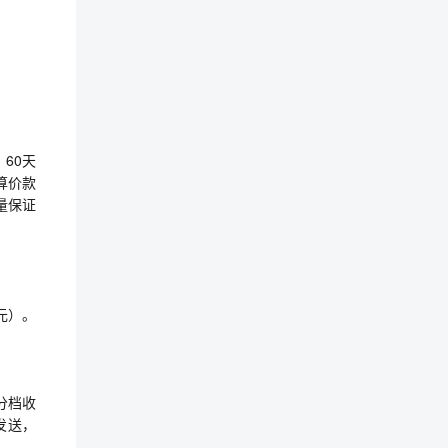
60天
算价款
量保证
元）。
分档收
）发送，