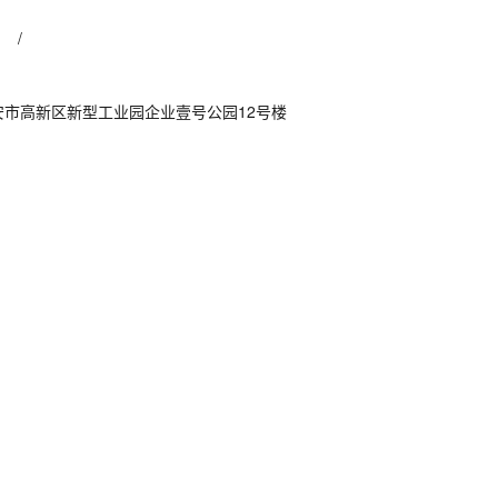
： /
安市高新区新型工业园企业壹号公园12号楼