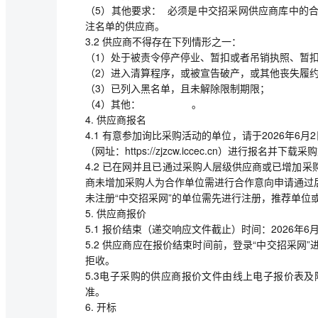
（5）其他要求： 必须是中交招采网供应商库中的
注名单的供应商。
3.2 供应商不得存在下列情形之一：
（1）处于被责令停产停业、暂扣或者吊销执照、暂
（2）进入清算程序，或被宣告破产，或其他丧失履
（3）已列入黑名单，且未解除限制期限；
（4）其他： 。
4. 供应商报名
4.1 有意参加询比采购活动的单位，请于2026年6月2
（网址：https://zjzcw.iccec.cn）进行报名并下载
4.2 已在网并且已通过采购人层级供应商或已增加
商未增加采购人为合作单位需进行合作意向申请通过
未注册“中交招采网”的单位需先进行注册，推荐单位
5. 供应商报价
5.1 报价结束（递交响应文件截止）时间：2026年6月
5.2 供应商应在报价结束时间前，登录“中交招采
拒收。
5.3电子采购的供应商报价文件由线上电子报价表
准。
6. 开标