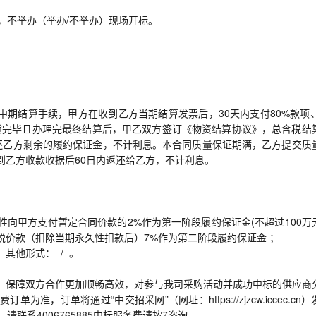
标，不举办（举办/不举办）现场开标。
理中期结算手续，甲方在收到乙方当期结算发票后，30天内支付80%款项、
供货完毕且办理完最终结算后，甲乙双方签订《物资结算协议》，总含税结
返还乙方剩余的履约保证金，不计利息。本合同质量保证期满，乙方提交质
到乙方收款收据后60日内返还给乙方，不计利息。
向甲方支付暂定合同价款的2%作为第一阶段履约保证金(不超过100万
价款（扣除当期永久性扣款后）7%作为第二阶段履约保证金 ；
其他形式： / 。
，保障双方合作更加顺畅高效，对参与我司采购活动并成功中标的供应商
，订单将通过“中交招采网”（网址：https://zjzcw.iccec.cn
联系4006765885中标服务费请按7咨询。