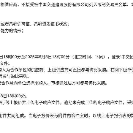
合格供应商，不接受被中国交通建设股份有限公司列入限制交易黑名单、
扣或者吊销许可证、吊销资质证书状态；
约能力的情形；
日18时00分至2026年6月5日18时00分（北京时间、下同），登录“中交
采购文件。
采购人为合作单位的供应商、上级供应商可直接参与询比采购。在网平级单
后参与询比采购。
或合作意向单位选择采购人，审核通过后方可参与询比采购。
8日18时00分。
网”进行线上报价并上传电子响应文件。逾期未完成上传的电子响应文件，采
及附件共同组成。当电子报价表与附件内容冲突时，以线上电子报价表的