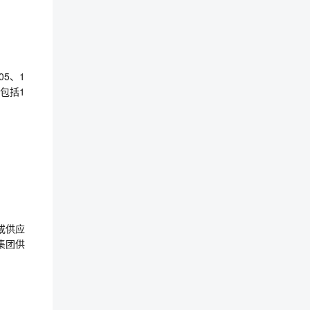
5、1
，包括1
或供应
集团供