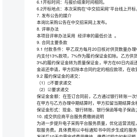
6.1开标时间：与报价结束时间相同。
6.2开标地点：本次采购在“中交招采网”平台线上开
7. 发布公告的媒介
本询比采购公告在中交招采网上发布。
8. 评审办法
本项目评审办法采用 经评审的最低价法 。
9. 合同主要条款
9.1 付款条件：甲乙双方每月20日核对供货数量办
内支付13%款项，7%作为履约保证金扣除。乙方
3%的履约保证金转为质量保证金，甲方在60日内
金返还申请，甲方扣除本合同约定的相应款项，在收
9.2 履约保证金的递交：
（1）□不要求递交
（2）☑要求递交
保证金金额：在签订合同前，乙方通过银行转账一次性
在甲方与乙方办理中期结算时，甲方扣留当期结算含税
保证金形式：现金、银行转账、银行保函等电子保函；
10. 成交供应商平台服务费缴纳说明
为进一步提升电子采购平台服务质量，优化运营流程
取服务费。具体费用以中标通知书中同步生成的服务费订单为准
发送后10天内需完成费用缴纳。缴费过程中如有问题，请