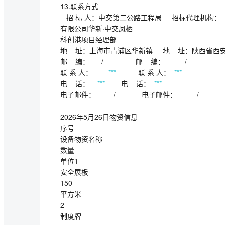
13.联系方式
招 标 人：中交第二公路工程局 招标代理机构
有限公司华新·中交凤栖
科创港项目经理部
地 址：上海市青浦区华新镇 地 址：陕西省西
邮 编： / 邮 编： /
联 系 人：
***
联 系 人：
***
电 话：
***
电 话：
***
电子邮件： / 电子邮件： /
2026年5月26日物资信息
序号
设备物资名称
数量
单位1
安全展板
150
平方米
2
制度牌