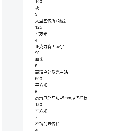
100
块
3
大型宣传牌+喷绘
125
平方米
4
亚克力背面uv字
90
厘米
5
高清户外反光车贴
500
平方米
6
高清户外车贴+5mm厚PVC板
120
平方米
7
不锈钢宣传栏
40