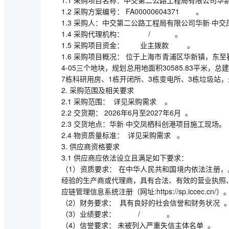
1.2 采购方案编号： FA00000604371 。
1.3 采购人：中交第二公路工程局有限公司华新·中
1.4 采购代理机构： / 。
1.5 采购项目资金： 业主拨款 。
1.6 采购项目概况： 位于上海市青浦区华新镇，东至
4-05三个地块，规划总用地面积30585.83平米，总建筑
7栋科研用房、1栋开闭所、3栋变电所、3栋垃圾站，
2. 采购范围及相关要求
2.1 采购范围： 详见采购需求 。
2.2 交货期： 2026年6月至2027年6月 。
2.3 交货地点：华新·中交凤栖科创港项目施工现场。
2.4 物资质量标准： 详见采购需求 。
3. 供应商资格要求
3.1 供应商应依法设立且满足如下要求：
（1）资质要求： 在中华人民共和国境内依法注册
经验的生产商或代理商，具有合法、有效的营业执照
应链管理信息系统注册（网址:https://sp.iccec.cn/）
（2）财务要求： 具有良好的社会信誉和财务状况 
（3）业绩要求： / 。
（4）信誉要求： 未被列入严重失信主体名单 。