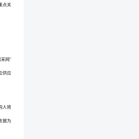
重点关
招采网”
位供应
购人将
数据为