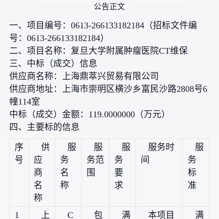
公告正文
一、项目编号：0613-266133182184（招标文件编
号：0613-266133182184）
二、项目名称：复旦大学附属肿瘤医院CT维保
三、中标（成交）信息
供应商名称：上海鼎萃兴贸易有限公司
供应商地址：上海市崇明区横沙乡富民沙路2808号6
幢114室
中标（成交）金额：119.0000000（万元）
四、主要标的信息
序
供
服
服
服
服务时
服
号
应
务
务范
务
间
务
商
名
围
要
标
名
称
求
准
称
1
上
C
包
满
本项目
满