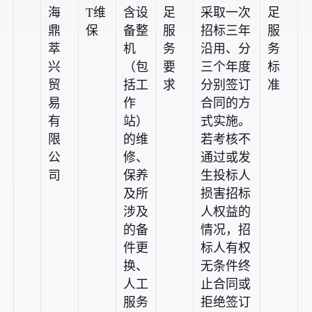
海
T维
含设
足
采取一次
足
鼎
保
备整
服
招标三年
服
萃
机
务
沿用、分
务
兴
（包
要
三个年度
标
贸
括工
求
分别签订
准
易
作
合同的方
有
站）
式实施。
限
的维
若考核不
公
修、
通过或发
司
保养
生投标人
及所
损害招标
涉及
人权益的
的备
情况，招
件更
标人有权
换、
无条件终
人工
止合同或
服务
拒绝签订