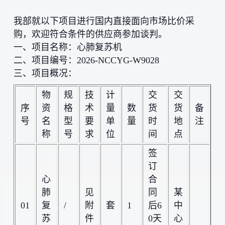
我部就以下项目进行国内直接面向市场比价采
购，欢迎符合条件的供应商参加谈判。
一、项目名称：心肺复苏机
二、项目编号：2026-NCCYG-W9028
三、项目概况：
物
规
技
计
交
交
序
资
格
术
量
数
货
货
备
号
名
型
要
单
量
时
地
注
称
号
求
位
间
点
签
订
心
合
肺
见
同
某
01
复
/
附
套
1
后6
中
苏
件
0天
心