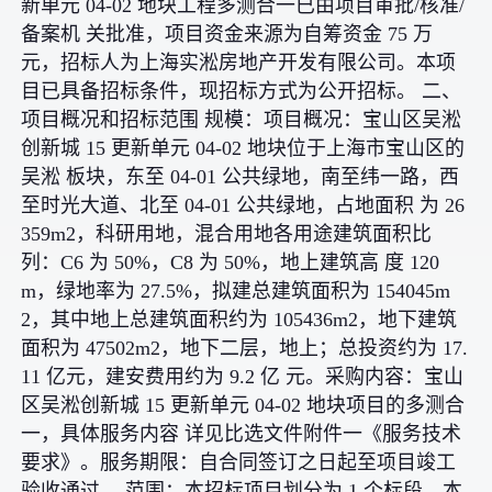
新单元 04-02 地块工程多测合一已由项目审批/核准/
备案机 关批准，项目资金来源为自筹资金 75 万
元，招标人为上海实淞房地产开发有限公司。本项
目已具备招标条件，现招标方式为公开招标。 二、
项目概况和招标范围 规模：项目概况：宝山区吴淞
创新城 15 更新单元 04-02 地块位于上海市宝山区的
吴淞 板块，东至 04-01 公共绿地，南至纬一路，西
至时光大道、北至 04-01 公共绿地，占地面积 为 26
359m2，科研用地，混合用地各用途建筑面积比
列：C6 为 50%，C8 为 50%，地上建筑高 度 120
m，绿地率为 27.5%，拟建总建筑面积为 154045m
2，其中地上总建筑面积约为 105436m2，地下建筑
面积为 47502m2，地下二层，地上；总投资约为 17.
11 亿元，建安费用约为 9.2 亿 元。采购内容：宝山
区吴淞创新城 15 更新单元 04-02 地块项目的多测合
一，具体服务内容 详见比选文件附件一《服务技术
要求》。服务期限：自合同签订之日起至项目竣工
验收通过。 范围：本招标项目划分为 1 个标段，本