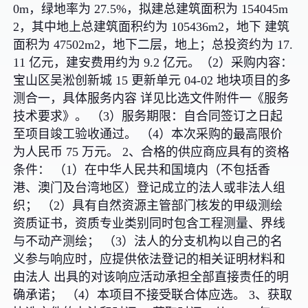
0m，绿地率为 27.5%，拟建总建筑面积为 154045m
2，其中地上总建筑面积约为 105436m2，地下 建筑
面积为 47502m2，地下二层，地上；总投资约为 17.
11 亿元，建安费用约为 9.2 亿元。（2）采购内容：
宝山区吴淞创新城 15 更新单元 04-02 地块项目的多
测合一，具体服务内容 详见比选文件附件一《服务
技术要求》。 （3）服务期限：自合同签订之日起
至项目竣工验收通过。 （4）本次采购的最高限价
为人民币 75 万元。 2、合格的供应商应具有的资格
条件： （1）在中华人民共和国境内（不包括香
港、澳门及台湾地区）登记成立的法人或非法人组
织； （2）具有自然资源主管部门核发的甲级测绘
资质证书，资质专业类别同时包含工程测量、界线
与不动产测绘； （3）法人的分支机构以自己的名
义参与响应时，应提供依法登记的相关证明材料和
由法人 出具的对该响应活动承担全部直接责任的明
确承诺； （4）本项目不接受联合体应选。 3、获取