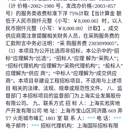
（计 价格<2002>1980 号，发改办价格<2003>857
号）的服务类收费标准下浮 75%计取【当计算金 额
低于人民币捌仟元整（小写：￥8,000.00）时，以人
民币捌仟元整（小写：￥8,000.00） 计取】。成交
供应商需注意提醒相关财务人员，在采购服务费的
汇款附言中务必注明：“采 购服务费 2303099005”。
（5）本项目为公开比选而非招标，本公示中的“招
标”应理解为“比选”；“招标人”应理 解为“采购人”；
“招标代理机构”应理解为“采购代理机构”；“投标人”
应理解为“供应 商”；“中标人”应理解为“成交供应
商”。本项目非建设工程招标项目，不适用与上述项
目 相关的法律、法规、规章或规范性文件。 八、监
督部门 本招标项目的监督部门为上海实业发展股份
有限公司。 九、联系方式 招 标 人：上海实淞房地
产开发有限公司 地 址：上海市宝山区同济路 669 弄
T7 火炬城市峰汇 1801 室 联 系 人：
***
电 话：
***
电子邮件：
***
招标代理机构：上海国际招标有限