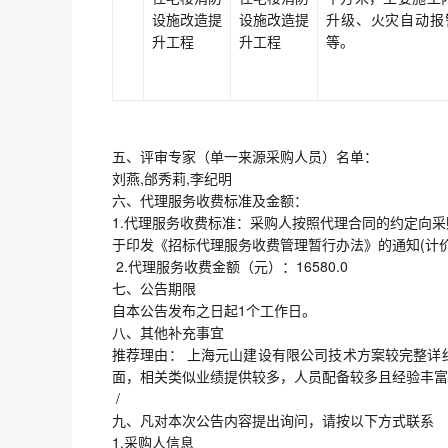
设施改造提
设施改造提
升级、火灾自动报
升工程
升工程
等。
五、评审专家（单一来源采购人员）名单：
刘燕,邰秀莉,李纪明
六、代理服务收费标准及金额：
1.代理服务收费标准：采购人按照代理合同的约定向
于印发《招标代理服务收费管理暂行办法》的通知(计价
2.代理服务收费金额（元）：16580.0
七、公告期限
自本公告发布之日起1个工作日。
八、其他补充事宜
推荐理由： 上海元山建设有限公司技术方案较完整详
面，相关类似业绩提供较多，人员配备较多且经
/
九、凡对本次公告内容提出询问，请按以下方
1.采购人信息