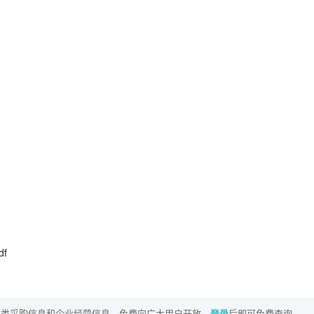
f
各类采购信息和企业经营信息，免费向广大用户开放。
登录
后即可免费查询。