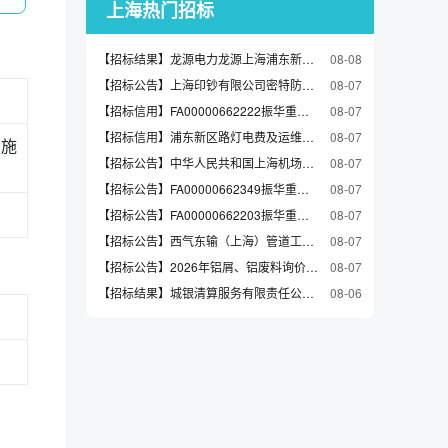
上海热门招标
【招标结果】龙源电力龙源上海浦东新区潍坊三村342号101室房屋租赁项目单一来源采购结果公告（采购编号WZYT-FWDY-2026080004）
08-08
【招标公告】上海印钞有限公司密特防伪印务分公司折页机采购招标公告
08-07
【招标信用】FA00000662222振华重工总司1000059488控制器软件
08-07
【招标信用】浦东新区路灯电费及运维费-日常维护（2026年川沙）的合同公告
08-07
设施
【招标公告】中华人民共和国上海机场出入境边防检查站智能验讫章柜采购项目竞争性磋商公告
08-07
【招标公告】FA00000662349振华重工总部采购中心/各单位耐火电缆一批(1002001716，1689，1693项目)小南通,总司,长兴谈判采购公告
08-07
【招标公告】FA00000662203振华重工总司1000059483电源
08-07
【招标公告】西气东输（上海）管道工程技术有限责任公司社会食堂餐饮服务采购项目-非招标公告
08-07
【招标公告】2026年铝屑、铝废料询价通知
08-07
【招标结果】城银清算服务有限责任公司2026年应用系统信创改造硬件负载均衡项目的中标候选人公示
08-06