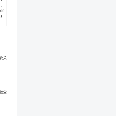
书，
02
03
委关
较全