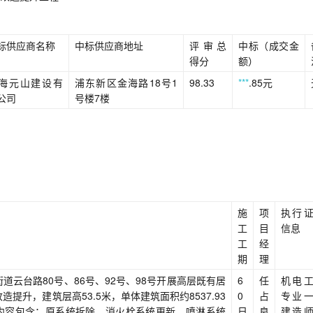
标供应商名称
中标供应商地址
评审总
中标（成交金
得分
额）
海元山建设有
浦东新区金海路18号1
98.33
***
.85元
公司
号楼7楼
施
项
执行
工
目
信息
工
经
期
理
道云台路80号、86号、92号、98号开展高层既有居
6
任
机电
提升，建筑层高53.5米，单体建筑面积约8537.93
0
占
专业
内容包含：原系统拆除、消火栓系统更新、喷淋系统
日
良
建造