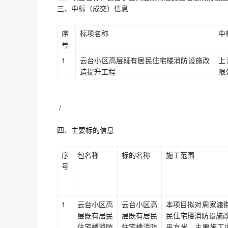
三、中标（成交）信息
序
标项名称
中
号
1
云台小区高层既有居民住宅楼消防设施改
上
造提升工程
限
/
四、主要标的信息
序
包名称
标的名称
施工范围
号
1
云台小区高
云台小区高
本项目拟对周家渡街
层既有居民
层既有居民
民住宅楼消防设施改造
住宅楼消防
住宅楼消防
平方米，主要施工