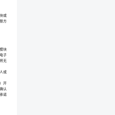
模块或
册方
”模块
电子
将无
人或
）开
确认
承诺