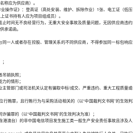
名称应为供应商）。
特种作业操作证》：登高证（高处安装、维护、拆除作业）1张、电工证（低
以上证书持有人应为项目组成员）。
文件提交截止时间无不良经营行为，无重大安全事故及质量问题，无因供应商违
供承诺函。
责人为同一人或者存在控股、管理关系的不同供应商，不得参加同一标包响应
）；
者吊销执照；
能力的情形；
关行业主管部门或司法机关认定有骗取中标/成交、严重违约、重大工程质量
处单位行贿罪，且行贿行为与采购活动相关的（以“中国裁判文书网”的生效
合同诈骗罪的（以“中国裁判文书网”的生效判决为准）；
（不含港澳台）的非中国电信项目发生施工类一般生产安全责任事故且涉及人