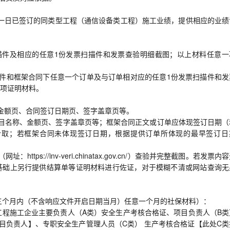
布前一日已签订的同类型工程（通信设备类工程）施工业绩，提供相应的业绩
描件及相应的任意1份发票扫描件和发票查验明细截图；以上材料任意一
件和框架合同下任意一个订单及与订单相对应的任意1份发票扫描件和发
项证明材料。
金额页、合同签订日期页、签字盖章页等。
目名称、金额页、签字盖章页等；框架合同正文或订单应体现签订日期（
计取；若框架合同未体现签订日期，根据提供订单所体现的最早签订日
ps://inv-veri.chinatax.gov.cn/）查验并完整截图。若发票内
基础上另行提供结算单等证明材料进行佐证，对于模糊不清或网站查询无
前三个月内（不含响应文件开启日期当月）任意一个月的社保材料）：
通信工程施工企业主要负责人（A类）安全生产考核合格证、项目负责人（B
目负责人】、专职安全生产管理人员（C类） 生产考核合格证【此处C类