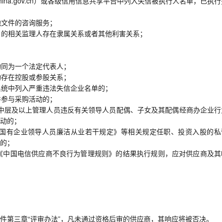
tchina.gov.cn）或各级信用信息共享平台中列入失信被执行人名单，已执
他文件的咨询服务；
目的相关监理人存在隶属关系或者其他利害关系；
构同为一个法定代表人；
构存在控股或参股关系；
系统中列入严重违法失信企业名单的；
并参与采购活动的；
司中层及以上管理人员违反有关领导人员配偶、子女及其配偶经商办企业行
动的；
《国有企业领导人员廉洁从业若干规定》等相关规定任职、投资入股的私
的；
《中国电信供应商不良行为管理规则》的结果执行规则，应对供应商及其
件第三章“评审办法”，凡未通过资格后审的供应商，其响应将被否决。