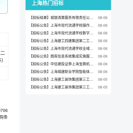
讯
上海热门招标
【招标结果】城银清算服务有限责任公司2026年应用系统信创改造硬件负载均衡项目的中标候选人公示
08-06
【招标公告】上海市现代流通学校操作实践载体建设服务项目招标公告
08-06
【招标公告】上海市现代流通学校数字创意产训一体化能力图谱资源服务项目招标公告
08-06
【招标公告】上海建工四建集团第二工程公司上海建工四建集团第二工程公司市东医院新江湾院区建设工程项目电焊工劳务采购招标竞争性谈判公告
08-06
【招标公告】上海市现代流通学校全域认知智能基础设施与模型调度支撑服务项目招标公告
08-06
盈二
【招标公告】图库信息系统集成实施服务项目招标公告(2026-JH03-W1006)
08-06
)
【招标公告】中信建投证券上海宝鼎机房柴油发电机应急供电服务采购项目谈判公告
08-06
【招标公告】上海城建职业学院智能体测中心建设项目公开招标公告
08-06
【招标公告】上海建工装饰集团第三工程公司上海大学宝山校区卫浴洁具询价采购公告
08-05
【招标公告】上海建工装饰集团第三工程公司上海大学宝山校区配电箱询价采购公告
08-05
706
购条