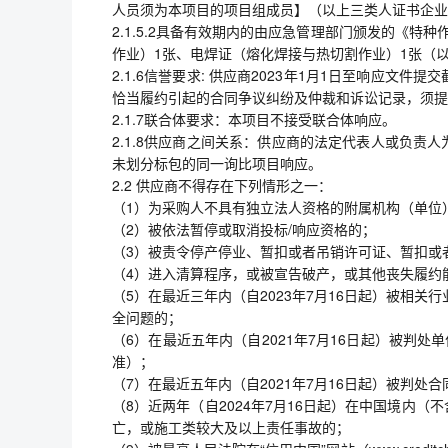
人员须为本项目的项目组成员】（以上三类人证书企业
2.1.5.2具备有效期内的由应急管理部门颁发的《
作业）1张、电焊证（熔化焊接与热切割作业）1张（
2.1.6信誉要求: 供应商2023年1月1日至响应
恰当履约引起的合同争议纠纷及仲裁和诉讼记录，须提
2.1.7联合体要求：本项目不接受联合体响应。
2.1.8供应商之间关系：供应商的法定代表人或负
未划分标包的同一询比项目响应。
2.2 供应商不得存在下列情形之一：
（1）为采购人不具有独立法人资格的附属机构（单位
（2）被依法暂停或取消投标/响应资格的；
（3）被责令停产停业、暂扣或者吊销许可证、暂扣或
（4）进入清算程序，或被宣告破产，或其他丧失履约
（5）在最近三年内（自2023年7月16日起）被相
全问题的；
（6）在最近五年内（自2021年7月16日起）被判
准）；
（7）在最近五年内（自2021年7月16日起）被判处
（8）近两年（自2024年7月16日起）在中国境内
亡，或施工类较大及以上责任事故的；