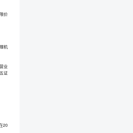
应限价
理机
营业
五证
在20