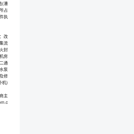
造(漕
所占
件执
程：改
集流
火封
机房
二通
补水泵
填及修
外机)
。
商主
m.c