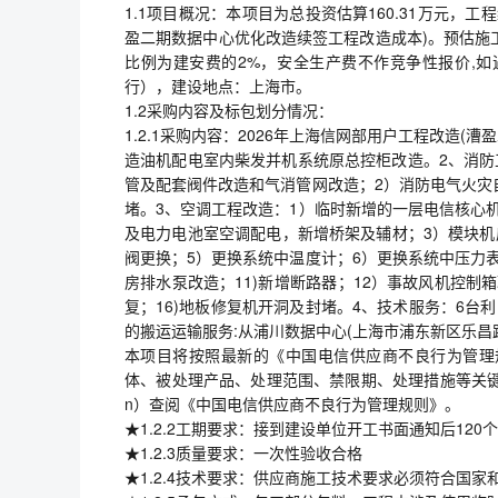
1.1项目概况：本项目为总投资估算160.31万元，工程编
盈二期数据中心优化改造续签工程改造成本)。预估施工
比例为建安费的2%，安全生产费不作竞争性报价,
行），建设地点：上海市。
1.2采购内容及标包划分情况：
1.2.1采购内容：2026年上海信网部用户工程改造
造油机配电室内柴发并机系统原总控柜改造。2、消防
管及配套阀件改造和气消管网改造；2）消防电气火灾
堵。3、空调工程改造：1）临时新增的一层电信核心
及电力电池室空调配电，新增桥架及辅材；3）模块机
阀更换；5）更换系统中温度计；6）更换系统中压力表
房排水泵改造；11)新增断路器；12）事故风机控制箱
复；16)地板修复机开洞及封堵。4、技术服务：6台利
的搬运运输服务:从浦川数据中心(上海市浦东新区乐昌路1
本项目将按照最新的《中国电信供应商不良行为管理
体、被处理产品、处理范围、禁限期、处理措施等关键内容，请务必登
n）查阅《中国电信供应商不良行为管理规则》。
★1.2.2工期要求：接到建设单位开工书面通知后120
★1.2.3质量要求：一次性验收合格
★1.2.4技术要求：供应商施工技术要求必须符合国