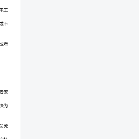
压电工
约或不
或者
或者安
判决为
员死