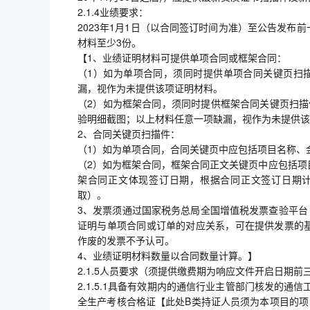
2.1.4业绩要求：
2023年1月1日（以合同签订时间为准）至公告发
材料至少3份。
【1、业绩证明材料可提供单项合同或框架合同：
（1）如为单项合同，须同时提供单项合同关键页扫
漏，视作为未提供该项证明材料。
（2）如为框架合同，须同时提供框架合同关键页扫描
验明细截图；以上材料任意一项缺漏，视作为未提供该
2、合同关键页扫描件：
（1）如为单项合同，合同关键页中应包括项目名称、
（2）如为框架合同，框架合同正文关键页中应包括项
架合同正文体现签订日期，根据合同正文签订日期
取）。
3、发票须通过国家税务总局全国增值税发票查验平台（网址：htt
证明与单项合同或订单的对应关系，可在提供发票的
作废的发票不予认可。
4、业绩证明材料数量以合同数量计算。】
2.1.5人员要求（须提供缴费期为响应文件开启日期
2.1.5.1具备有效期内的通信行业主管部门核发的
全生产考核合格证【此处B类持证人员须为本项目的项