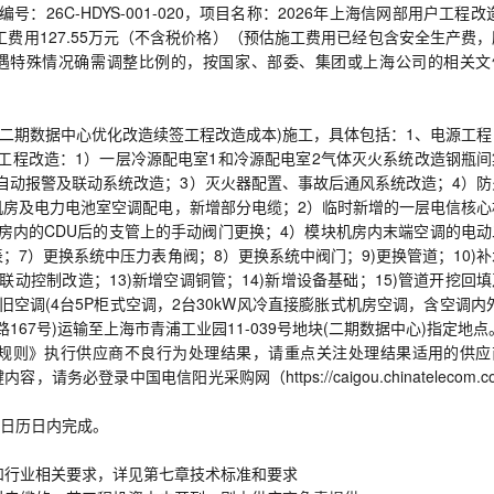
号：26C-HDYS-001-020，项目名称：2026年上海信网部用户工程改
费用127.55万元（不含税价格）（预估施工费用已经包含安全生产费，
如遇特殊情况确需调整比例的，按国家、部委、集团或上海公司的相关文
(漕盈二期数据中心优化改造续签工程改造成本)施工，具体包括：1、电源工
工程改造：1）一层冷源配电室1和冷源配电室2气体灭火系统改造钢瓶间
自动报警及联动系统改造；3）灭火器配置、事故后通风系统改造；4）防
机房及电力电池室空调配电，新增部分电缆；2）临时新增的一层电信核心
房内的CDU后的支管上的手动阀门更换；4）模块机房内末端空调的电动
；7）更换系统中压力表角阀；8）更换系统中阀门；9)更换管道；10)
联动控制改造；13)新增空调铜管；14)新增设备基础；15)管道开挖回
旧空调(4台5P柜式空调，2台30kW风冷直接膨胀式机房空调，含空调内
67号)运输至上海市青浦工业园11-039号地块(二期数据中心)指定地点
规则》执行供应商不良行为处理结果，请重点关注处理结果适用的供应
录中国电信阳光采购网（https://caigou.chinatelecom.co
个日历日内完成。
家和行业相关要求，详见第七章技术标准和要求