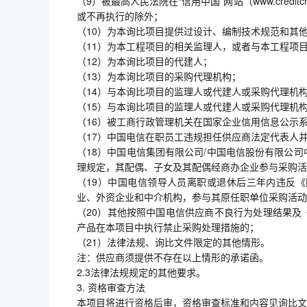
（9）被最高人民法院在“信用中国”网站（www.credi
或不再执行的除外；
（10）为本询比项目提供过设计、编制技术规范和其
（11）为本工程项目的相关监理人，或者与本工程项
（12）为本询比项目的代建人；
（13）为本询比项目的采购代理机构；
（14）与本询比项目的监理人或代建人或采购代理机
（15）与本询比项目的监理人或代建人或采购代理机
（16）被工商行政管理机关在国家企业信用信息公示
（17）中国电信在职员工违规担任供应商法定代表人
（18）中国电信集团有限公司/中国电信股份有限公
理规定，其配偶、子女及其配偶经商办企业参与采购活
（19）中国电信领导人员离职或退休后三年内违反
业、外资企业和中介机构，参与其原任职单位采购活动
（20）其他按照中国电信供应商不良行为处理结果及
产品在本项目中执行禁止采购处理措施的；
（21）法律法规、询比文件限定的其他情形。
注：供应商须提供不存在以上情形的承诺函。
2.3法律法规规定的其他要求。
3. 资格审查方法
本项目将进行资格后审，资格审查标准和内容见询比文