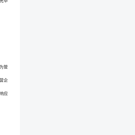
行完毕
为管
营企
响应