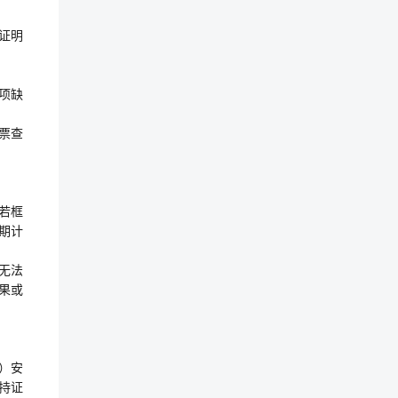
证明
项缺
票查
若框
期计
容无法
果或
类）安
持证