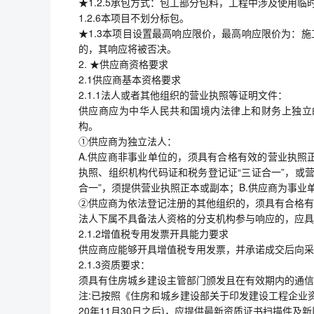
★1.2.5承包方式：包工部分包料，工程中涉及使用
1.2.6本项目不划分标包。
★1.3本项目设置最高响应限价，最高响应限价为：施工费
的，其响应将被否决。
2. ★供应商资格要求
2.1供应商基本资格要求
2.1.1法人或者其他组织的营业执照等证明文件：
供应商应为中华人民共和国境内法律上和财务上独立
构。
①供应商为独立法人：
A.供应商非事业单位的，须具有合格有效的营业执照
执照、组织机构代码证和税务登记证“三证合一”，或
合一”，须提供营业执照正本或副本；B.供应商为事业
②供应商为依法登记注册的其他组织的，须具有合格有
法人下属不具备法人资格的分支机构参与响应的，应具
2.1.2增值税专用发票开具能力要求
供应商应能够开具增值税专用发票，并承诺成交后向采
2.1.3资质要求：
须具有住房城乡建设主管部门颁发且在有效期内的通信
注:已按照《住房和城乡建设部关于印发建设工程企业资质
20年11月30日之后)，应提供最新资质证书扫描件及