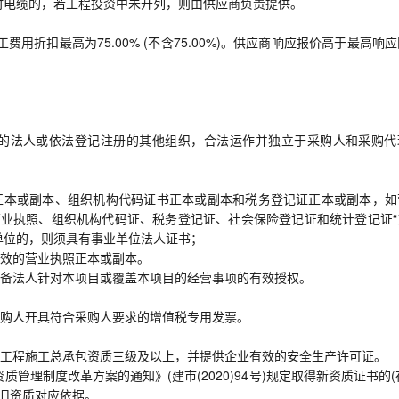
临时电缆的，若工程投资中未开列，则由供应商负责提供。
用折扣最高为75.00% (不含75.00%)。供应商响应报价高于最高响
的法人或依法登记注册的其他组织，合法运作并独立于采购人和采购代
正本或副本、组织机构代码证书正本或副本和税务登记证正本或副本，如
营业执照、组织机构代码证、税务登记证、社会保险登记证和统计登记证“
单位的，则须具有事业单位法人证书；
效的营业执照正本或副本。
备法人针对本项目或覆盖本项目的经营事项的有效授权。
购人开具符合采购人要求的增值税专用发票。
工程施工总承包资质三级及以上，并提供企业有效的安全生产许可证。
管理制度改革方案的通知》(建市(2020)94号)规定取得新资质证书的(
新旧资质对应依据。