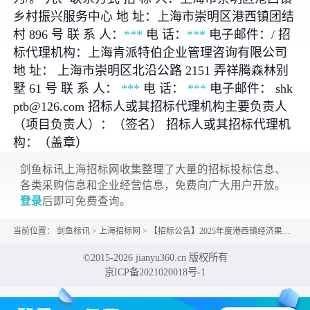
乡村振兴服务中心 地 址：上海市崇明区港西镇团结
村 896 号 联 系 人：
***
电 话：
***
电子邮件：/ 招
标代理机构：上海肯派特伯企业管理咨询有限公司
地 址： 上海市崇明区北沿公路 2151 弄祥腾森林别
墅 61 号 联 系 人：
***
电 话：
***
电子邮件： shk
ptb@126.com 招标人或其招标代理机构主要负责人
（项目负责人）：（签名） 招标人或其招标代理机
构：（盖章）
剑鱼标讯上海招标网收集整理了大量的招标投标信息、
各类采购信息和企业经营信息，免费向广大用户开放。
登录
后即可免费查询。
当前位置：
剑鱼标讯
>
上海招标网
>
【招标公告】2025年度港西镇经济果林资金补贴有机肥采购项目竞争性磋商
©2015-2026 jianyu360.cn 版权所有
京ICP备2021020018号-1