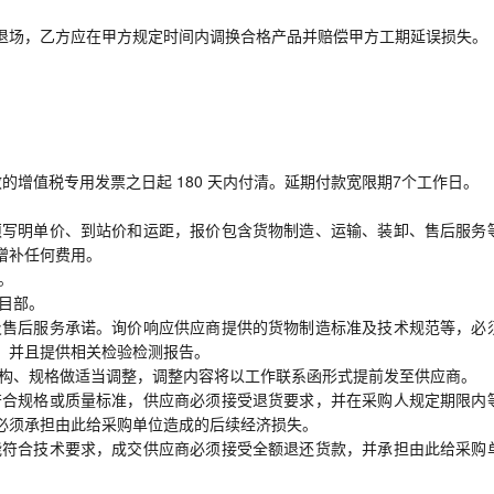
退场，乙方应在甲方规定时间内调换合格产品并赔偿甲方工期延误损失。
的增值税专用发票之日起 180 天内付清。延期付款宽限期7个工作日。
时须写明单价、到站价和运距，报价包含货物制造、运输、装卸、售后服务
增补任何费用。
。
项目部。
明及售后服务承诺。询价响应供应商提供的货物制造标准及技术规范等，必
，并且提供相关检验检测报告。
的结构、规格做适当调整，调整内容将以工作联系函形式提前发至供应商。
不符合规格或质量标准，供应商必须接受退货要求，并在采购人规定期限内
必须承担由此给采购单位造成的后续经济损失。
不能符合技术要求，成交供应商必须接受全额退还货款，并承担由此给采购