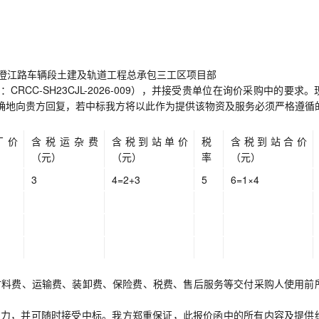
线澄江路车辆段土建及轨道工程总承包三工区项目部
CC-SH23CJL-2026-009），并接受贵单位在询价采购中的要求。
确地向贵方回复，若中标我方将以此作为提供该物资及服务必须严格遵循
厂价
含税运杂费
含税到站单价
税
含税到站合价
（元）
（元）
率
（元）
3
4=2+3
5
6=1×4
材料费、运输费、装卸费、保险费、税费、售后服务等交付采购人使用前
束力，并可随时接受中标。我方郑重保证，此报价函中的所有内容及提供