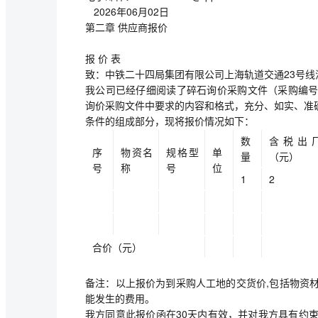
2026年06月02日
第二章 供应商报价
报 价 表
致：中铁二十四局集团有限公司上海轨道交通23号
我公司已经仔细阅读了碎石询价采购文件（采购编号：CR
询价采购文件中要求的内容和格式，充分、如实、准
条件的组成部分，现将报价情况如下：
数
含税出
序
物资名
规格型
单
量
（元）
号
称
号
位
1
2
合价（元）
备注：以上报价为到采购人工地的交货价,包括物资
能发生的费用。
我方同意此报价函在30天内有效，并对我方具有约