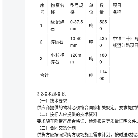
序
物资名
型号规
单
数
项目
号
称
格
位
量
名称
级配碎
0-37.5
525
1
吨
石
mm
0
10-40
435
中铁二十四局
2
碎砾石
吨
mm
0
线澄江路项
小粒径
≤20m
180
3
吨
碎石
m
0
114
合计
吨
00
3.2技术规格书：
（一）技术要求
供应商提供的物料必须符合国家相关规定。要求提供
（二）投标人应提供的技术资料
要求随车附带产品合格证、检测报告等质量证明文件
（三）合同交货计划
供货方应按照采购方现场施工需求计划，按时送达指