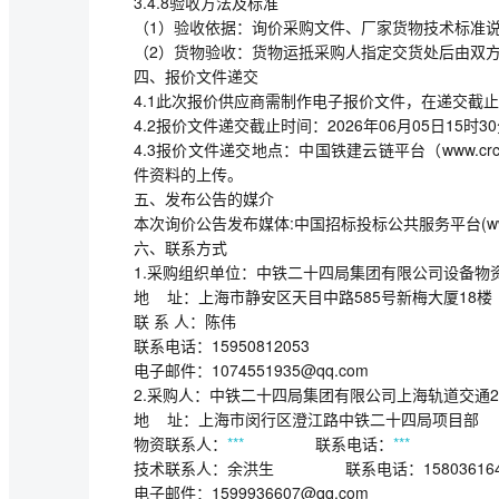
3.4.8验收方法及标准
（1）验收依据：询价采购文件、厂家货物技术标准
（2）货物验收：货物运抵采购人指定交货处后由双
四、报价文件递交
4.1此次报价供应商需制作电子报价文件，在递交截
4.2报价文件递交截止时间：2026年06月05日15时3
4.3报价文件递交地点：中国铁建云链平台（www.c
件资料的上传。
五、发布公告的媒介
本次询价公告发布媒体:中国招标投标公共服务平台(www.ce
六、联系方式
1.采购组织单位：中铁二十四局集团有限公司设备物
地 址：上海市静安区天目中路585号新梅大厦18楼
联 系 人：陈伟
联系电话：15950812053
电子邮件：1074551935@qq.com
2.采购人：中铁二十四局集团有限公司上海轨道交通
地 址：上海市闵行区澄江路中铁二十四局项目部
物资联系人：
***
联系电话：
***
技术联系人：余洪生 联系电话：158036164
电子邮件：1599936607@qq.com