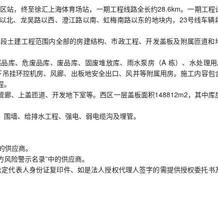
站，终至徐汇上海体育场站，一期工程线路全长约28.6km。一期工程
以北、龙吴路以西、澄江路以南、虹梅南路以东的地块内，23号线车辆
辆段土建工程范围内全部的房建结构、市政工程、开发盖板及附属匝道和
品库、危废品库、废品库、固废堆放库、雨水泵房（A 栋）、水处理用
下吊挂环控机房、风廊、出板地安全出口、风井等附属用房。施工内容包
程。
廊、上盖匝道、开发地下室等。西区一层盖板面积148812m2，其中库
、围墙、给排水工程、强电、弱电缆沟及埋管。
核的供应商。
作方风险警示名录”中的供应商。
供法定代表人身份证复印件、如是法人授权代理人签字的需提供授权委托书