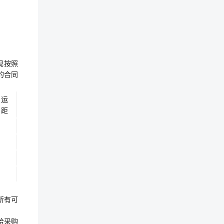
现按照
的合同
运
距
所有可
给采购