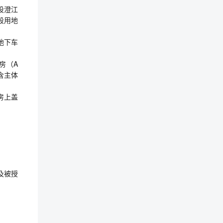
设澄江
段用地
地下车
房（A
含主体
房上盖
及被授