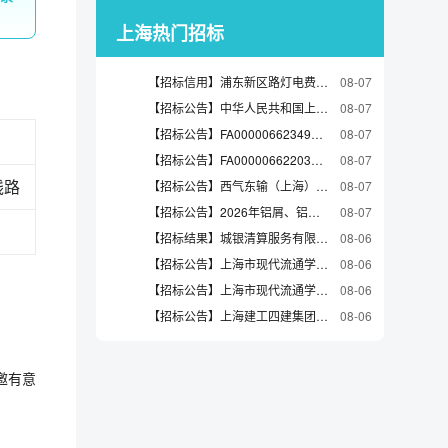
上海热门招标
【招标信用】浦东新区路灯电费及运维费-日常维护（2026年川沙）的合同公告
08-07
【招标公告】中华人民共和国上海机场出入境边防检查站智能验讫章柜采购项目竞争性磋商公告
08-07
【招标公告】FA00000662349振华重工总部采购中心/各单位耐火电缆一批(1002001716，1689，1693项目)小南通,总司,长兴谈判采购公告
08-07
【招标公告】FA00000662203振华重工总司1000059483电源
08-07
线路
【招标公告】西气东输（上海）管道工程技术有限责任公司社会食堂餐饮服务采购项目-非招标公告
08-07
【招标公告】2026年铝屑、铝废料询价通知
08-07
【招标结果】城银清算服务有限责任公司2026年应用系统信创改造硬件负载均衡项目的中标候选人公示
08-06
【招标公告】上海市现代流通学校操作实践载体建设服务项目招标公告
08-06
【招标公告】上海市现代流通学校数字创意产训一体化能力图谱资源服务项目招标公告
08-06
【招标公告】上海建工四建集团第二工程公司上海建工四建集团第二工程公司市东医院新江湾院区建设工程项目电焊工劳务采购招标竞争性谈判公告
08-06
邀有意