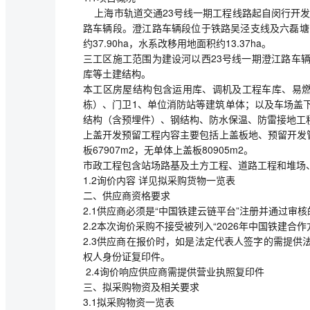
上海市轨道交通23号线一期工程线路起自闵行开发区
路车辆段。澄江路车辆段位于铁路吴泾支线及六磊塘
约37.90ha，水系改移用地面积约13.37ha。
三工区施工范围为建设河以西23号线一期澄江路车
库等土建结构。
本工区房屋结构包含运用库、调机及工程车库、易燃
栋）、门卫1、单位消防站等建筑单体；以及车场盖
结构（含预埋件）、钢结构、防水保温、防雷接地工
上盖开发预留工程内容主要包括上盖板地、预留开发管
板67907m2，无单体上盖板80905m2。
市政工程包含站场路基及土方工程、道路工程和堆场
1.2询价内容 详见拟采购货物一览表
二、供应商资格要求
2.1供应商必须是“中国铁建云链平台”注册并通过审
2.2本次询价采购不接受被列入“2026年中国铁建合
2.3供应商在报价时，如是法定代表人签字的需提
权人身份证复印件。
2.4询价响应供应商需提供营业执照复印件
三、拟采购物资及相关要求
3.1拟采购物资一览表