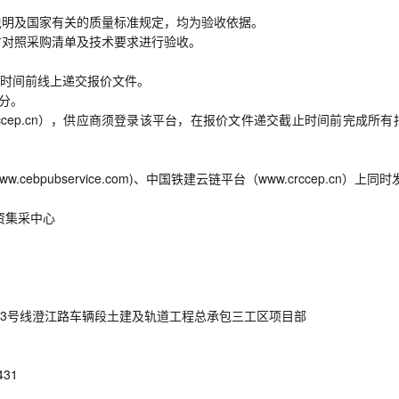
说明及国家有关的质量标准规定，均为验收依据。
方对照采购清单及技术要求进行验收。
止时间前线上递交报价文件。
0分。
rccep.cn），供应商须登录该平台，在报价文件递交截止时间前完成所有
bpubservice.com)、中国铁建云链平台（www.crccep.cn）上同
资集采中心
23号线澄江路车辆段土建及轨道工程总承包三工区项目部
31