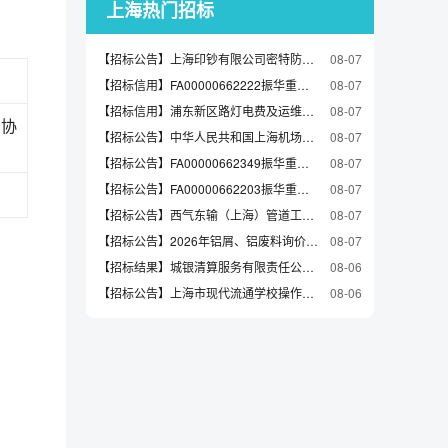
上海热门招标
【招标公告】上海印钞有限公司密特防伪印务分公司折页机采购招标公告
08-07
【招标信用】FA00000662222振华重工总司1000059488控制器软件
08-07
【招标信用】浦东新区路灯电费及运维费-日常维护（2026年川沙）的合同公告
08-07
架协
【招标公告】中华人民共和国上海机场出入境边防检查站智能验讫章柜采购项目竞争性磋商公告
08-07
【招标公告】FA00000662349振华重工总部采购中心/各单位耐火电缆一批(1002001716，1689，1693项目)小南通,总司,长兴谈判采购公告
08-07
【招标公告】FA00000662203振华重工总司1000059483电源
08-07
【招标公告】西气东输（上海）管道工程技术有限责任公司社会食堂餐饮服务采购项目-非招标公告
08-07
【招标公告】2026年铝屑、铝废料询价通知
08-07
【招标结果】城银清算服务有限责任公司2026年应用系统信创改造硬件负载均衡项目的中标候选人公示
08-06
【招标公告】上海市现代流通学校操作实践载体建设服务项目招标公告
08-06