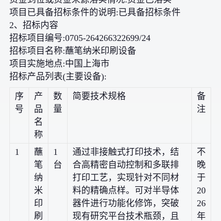
项目已具备招标条件的说明:已具备招标条件
2、招标内容
招标项目编号:0705-264266322699/24
招标项目名称:蘸笔纳米印刷设备
项目实施地点:中国上海市
招标产品列表(主要设备):
序
产
数
简要技术规格
备
号
品
量
注
名
称
1
蘸
1
通过非接触式打印技术，结
不
笔
台
合高精密自动控制和多联排
晚
纳
打印工艺，实现针对不同材
于
米
料的精确点样。可对半导体
20
印
器件进行功能化修饰，突破
26
刷
现有研究平台技术瓶颈，且
年