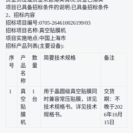
项目已具备招标条件的说明:已具备招标条件
2、招标内容
招标项目编号:0705-264610026199/03
招标项目名称:真空贴膜机
项目实施地点:中国上海市
招标产品列表(主要设备):
序
产
数
简要技术规格
备注
号
品
量
名
称
1
真
1
用于晶圆级真空贴膜同
交货
空
台
时兼容常压贴膜，详见
期：不
贴
技术规格书。详见技术
晚于202
膜
规格书。
6年10月
机
15日