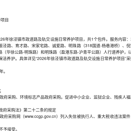
护项目
26年徐泾镇市政道路及轨交设施日常养护项目，共1个包件。服务内容：
振泾路、育才路、宋家宅路、诚爱路、明珠路（318国道-杨巷港桥）、倪
东路（华徐公路-明珠路）和明珠路（盈港东路-沪青平公路）人行道养护，
道保洁养护。具体详见“2026年徐泾镇市政道路及轨交设施日常养护项目”
1年。
；
品政府采购、环境标志产品政府采购。促进中小企业、监狱企业、残疾人福
国政府采购法》第二十二条的规定
n）、中国政府采购网（www.ccgp.gov.cn）列入失信被执行人、重大税收违法案
不予接受。