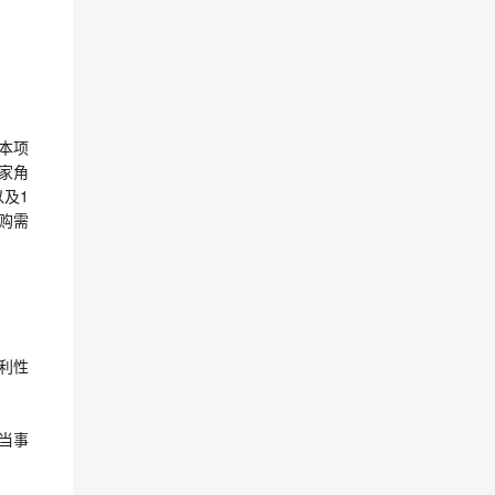
本项
家角
以及1
采购需
利性
件当事