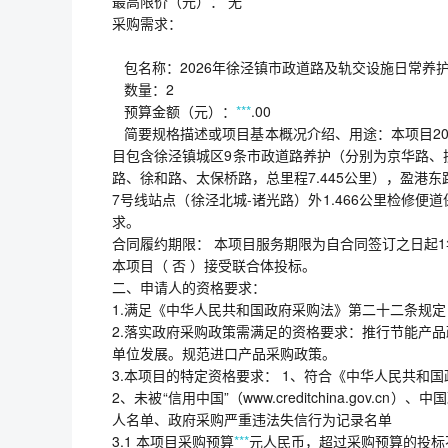
最高限价（元）： 无
采购需求：
包名称：2026年徐泾镇市政道路及轨交设施日常养
数量：2
预算金额（元）：
***
.00
简要规格描述或项目基本概况介绍、用途：本项目20
目包含徐泾镇城区9条市政道路养护（分别为京华路、
路、徐和路、太保桥路，总里程7.445公里），盈港
7号线站点（徐泾北城-诸光路）外1.466公里检修便
求。
合同履约期限： 本项目服务期限为自合同签订之日起
本项目（ 否 ）接受联合体投标。
二、申请人的资格要求：
1.满足《中华人民共和国政府采购法》第二十二条规定
2.落实政府采购政策需满足的资格要求：推行节能产
单位发展。规范进口产品采购政策。
3.本项目的特定资格要求： 1、符合《中华人民共和
2、未被“信用中国”（www.creditchina.gov.c
人名单、政府采购严重违法失信行为记录名单
3.1 本项目采购预算
***
元人民币，超过采购预算的投标