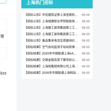
上海热门招标
【招标公告】中信建投证券上海宝鼎机房柴油发电机应急供电服务采购项目谈判公告
08-06
【招标公告】上海城建职业学院智能体测中心建设项目公开招标公告
08-06
【招标公告】上海建工装饰集团第三工程公司上海大学宝山校区卫浴洁具询价采购公告
08-05
【招标公告】上海建工装饰集团第三工程公司上海大学宝山校区配电箱询价采购公告
08-05
日常
【招标公告】备品集采电流互感器询价公告
08-05
【招标结果】空气自动监测子站站房维修和运维条件保障成交公告
08-05
【招标结果】2025年中国联通上海4A管理平台建设工程等保一体机采购中选候选人公示
08-05
【招标结果】交银金租及其下属项目公司干货船船舶管理公司入围采购项目入围结果公示
08-05
【招标结果】上海局集团有限公司上海铁路物流中心2026年整治、安全生产费、技改及零小工程项目中标候选人公示
08-05
【招标结果】2026年中国联通上海网站动态防护平台扩容中选候选人公示
08-05
月03